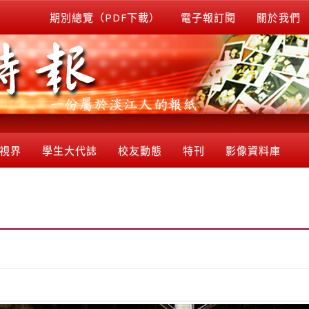
期別總覽（PDF下載）
電子報訂閱
關於我們
視界
學生大代誌
校友動態
特刊
影像資料庫