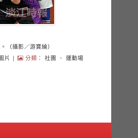
成。（攝影／游寶綸）
圖片
|
分類：
社團
、
運動場