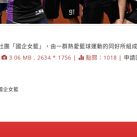
社團「國企女籃」，由一群熱愛籃球運動的同好所組
3.06 MB , 2634 * 1756 |
點閱：1018 |
申請
國企女籃