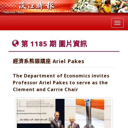
Toggl
navig
第 1185 期 圖片資訊
經濟系熊貓講座 Ariel Pakes
The Department of Economics invites
Professor Ariel Pakes to serve as the
Clement and Carrie Chair