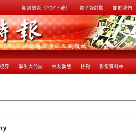
期別總覽（PDF下載）
電子報訂閱
關於我們
視界
學生大代誌
校友動態
特刊
影像資料庫
ny