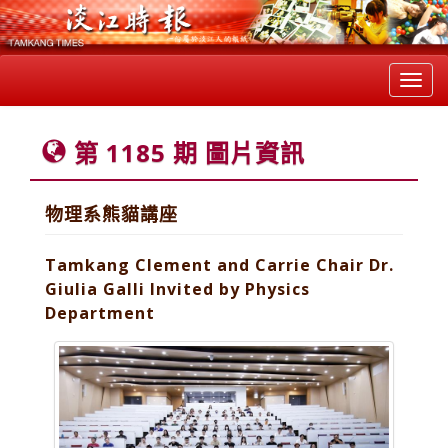
Toggl
navig
第 1185 期 圖片資訊
物理系熊貓講座
Tamkang Clement and Carrie Chair Dr.
Giulia Galli Invited by Physics
Department