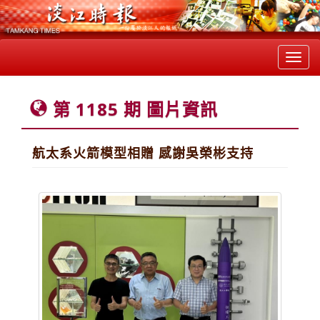
Toggl
navig
第 1185 期 圖片資訊
航太系火箭模型相贈 感謝吳榮彬支持