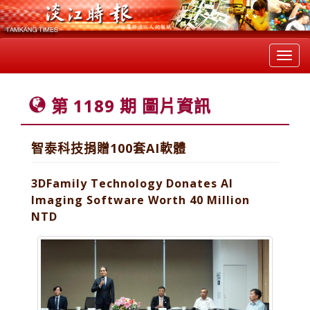
Toggl
navig
第 1189 期 圖片資訊
智泰科技捐贈100套AI軟體
3DFamily Technology Donates AI
Imaging Software Worth 40 Million
NTD