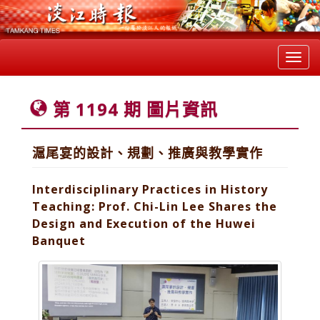
Toggl
navig
第 1194 期 圖片資訊
滬尾宴的設計、規劃、推廣與教學實作
Interdisciplinary Practices in History
Teaching: Prof. Chi-Lin Lee Shares the
Design and Execution of the Huwei
Banquet