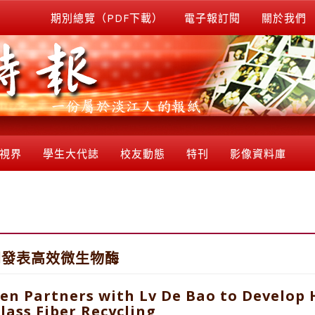
期別總覽（PDF下載）
電子報訂閱
關於我們
視界
學生大代誌
校友動態
特刊
影像資料庫
同發表高效微生物酶
hen Partners with Lv De Bao to Develop 
lass Fiber Recycling