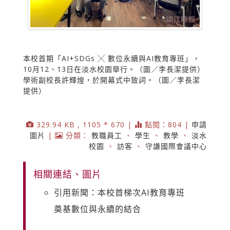
本校首期「AI+SDGs ╳ 數位永續與AI教育專班」，
10月12、13日在淡水校園舉行。（圖／李長潔提供）
學術副校長許輝煌，於開幕式中致詞。（圖／李長潔
提供）
329.94 KB , 1105 * 670 |
點閱：804 |
申請
圖片
|
分類：
教職員工
、
學生
、
教學
、
淡水
校園
、
訪客
、
守謙國際會議中心
相關連結、圖片
引用新聞：本校首梯次AI教育專班
奠基數位與永續的結合