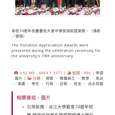
本校74週年校慶慶祝大會中頒發捐款感謝獎。（攝影
／鄧晴）
The Donation Appreciation Awards were
presented during the celebration ceremony for
the university's 74th anniversary.
4.92 MB , 6004 * 3377 |
點閱：866 |
申請
圖片
|
分類：
得獎
、
教職員工
、
教學
、
來訪
、
演講
、
學生
、
行政
、
訪客
、
校友
、
淡水校園
相關連結、圖片
引用新聞：淡江大學歡度74週年校