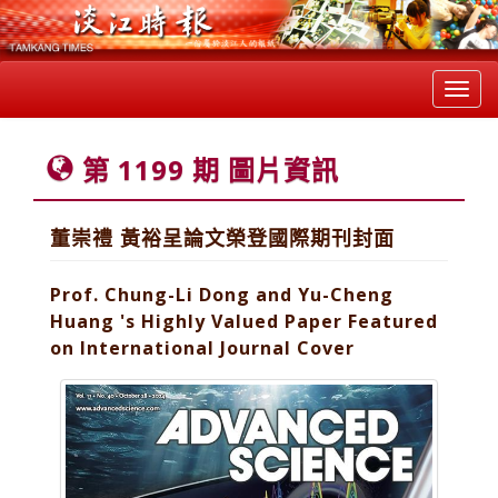
Toggl
navig
第 1199 期 圖片資訊
董崇禮 黃裕呈論文榮登國際期刊封面
Prof. Chung-Li Dong and Yu-Cheng
Huang 's Highly Valued Paper Featured
on International Journal Cover