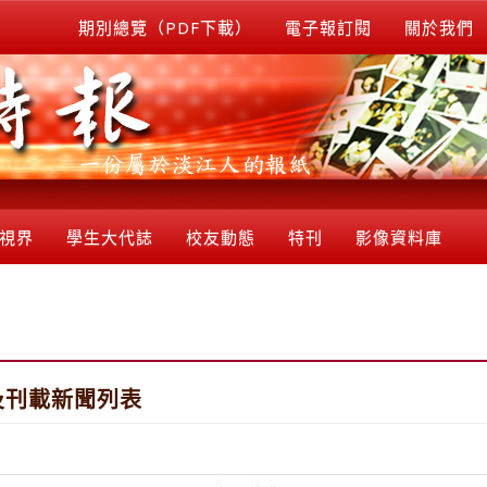
期別總覽（PDF下載）
電子報訂閱
關於我們
視界
學生大代誌
校友動態
特刊
影像資料庫
及刊載新聞列表