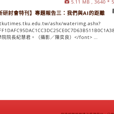
5.11 MB , 3640 * 
新研討會特刊】專題報告三：我們與AI的距離
o.tkutimes.tku.edu.tw/ashx/waterimg.ashx?
FF1DAFC95DAC1CC3DC25CE0C7D63B511B0C1A38
">文學院院長紀慧君。（攝影／陳奕良）</font> ...