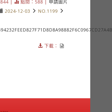
5844 |
點閱：588 |
申請圖片
2024-12-03
NO.1199
94232FEED827F71D8D8A98882F6C0967CD27A4B
下載：