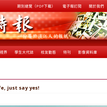
期別總覽（PDF下載）
電子報訂閱
關於我們
視界
學生大代誌
校友動態
特刊
影像資料庫
, just say yes!