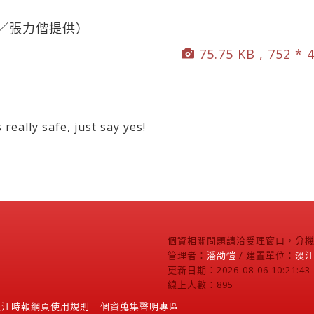
／張力偕提供）
75.75 KB , 752 * 
y safe, just say yes!
個資相關問題請洽受理窗口，分機2
管理者：
潘劭愷
/ 建置單位：
淡
更新日期：2026-08-06 10:21:43
線上人數：895
淡江時報網頁使用規則
個資蒐集聲明專區