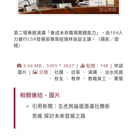
第二場專題演講「養成未來職場關鍵能力」，由104人
力銀行CSR發展部專案經理林瑜庭主講。（攝影／鄧
晴）
3.44 MB , 5455 * 3637 |
點閱：748 |
申請
圖片
|
分類：
社團
、
訪客
、
演講
、
淡水校園
、
校友
、
教學
、
教職員工
、
驚聲
相關連結、圖片
引用新聞：五虎崗論壇激盪社團新
思維 探討未來發展之路