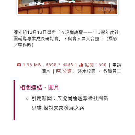
課外組12月13日舉辦「五虎崗論壇——113學年度社
團輔導專業成長研討會」，與會人員大合照。（攝影
／李作皊）
1.96 MB , 6698 * 4465 |
點閱：690 |
申請
圖片
|
分類：
淡水校園
、
教職員工
相關連結、圖片
引用新聞：五虎崗論壇激盪社團新
思維 探討未來發展之路