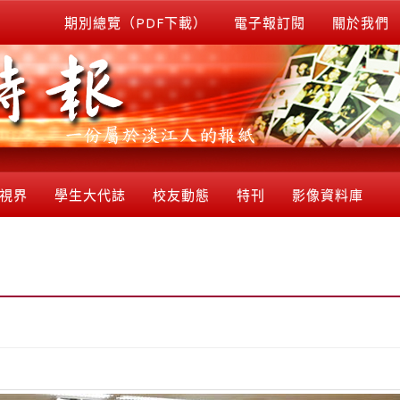
期別總覽（PDF下載）
電子報訂閱
關於我們
視界
學生大代誌
校友動態
特刊
影像資料庫