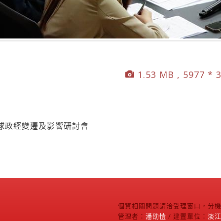
1.53 MB , 5977 * 
球政經變遷及影響研討會
個資相關問題請洽受理窗口，分機2
管理者：
潘劭愷
/ 建置單位：
淡