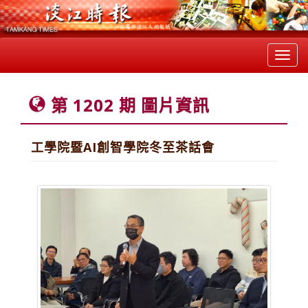
Toggl
navig
第 1202 期 圖片資訊
工學院暨AI創智學院冬至茶話會