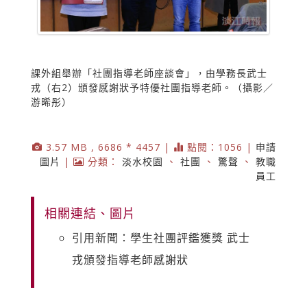
課外組舉辦「社團指導老師座談會」，由學務長武士
戎（右2）頒發感謝狀予特優社團指導老師。（攝影／
游晞彤）
3.57 MB , 6686 * 4457 |
點閱：1056 |
申請
圖片
|
分類：
淡水校園
、
社團
、
驚聲
、
教職
員工
相關連結、圖片
引用新聞：學生社團評鑑獲獎 武士
戎頒發指導老師感謝狀