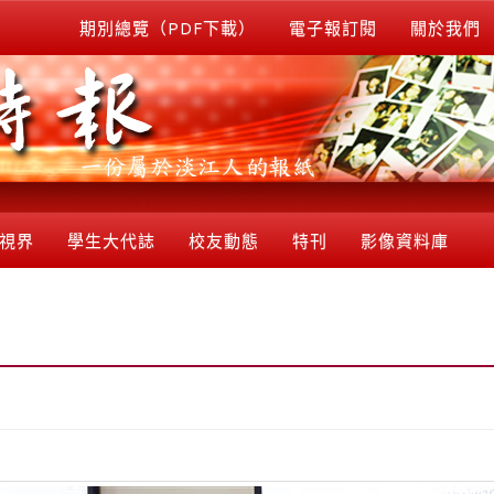
期別總覽（PDF下載）
電子報訂閱
關於我們
視界
學生大代誌
校友動態
特刊
影像資料庫