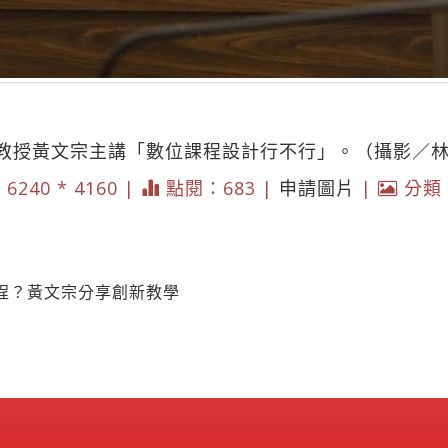
教授黃文宗主講「數位課程設計行不行」。（攝影／
 6240 * 4160 |
點閱：683 |
申請圖片
|
分類
程？黃文宗分享創新教學