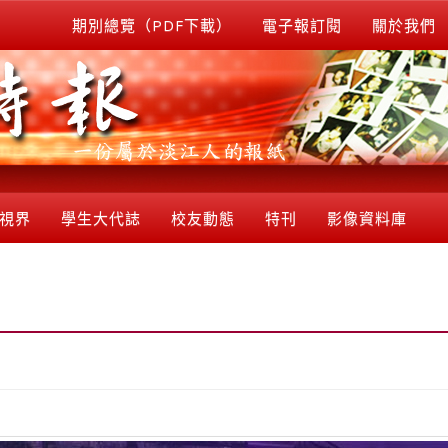
期別總覽（PDF下載）
電子報訂閱
關於我們
視界
學生大代誌
校友動態
特刊
影像資料庫