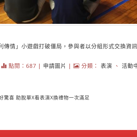
利傳情」小遊戲打破僵局，參與者以分組形式交換資
|
點閱：687 |
申請圖片
|
分類：
表演
、
活動
好驚喜 助脫單X看表演X換禮物一次滿足