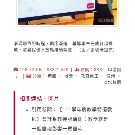
張瑀珊依照時程、循序漸進，輔導學生完成各項挑
戰，寒暑假也不放鬆繼續精進。（圖／張瑀珊提供）
108.72 KB , 888 * 620 |
點閱：838 |
申請圖
片
|
分類：
商館
、
得獎
、
教職員工
、
演講
、
淡水校園
相關連結、圖片
引用新聞：【111學年度教學特優教
師】會計系教授張瑀珊：教學就是
一個靈魂影響一眾靈魂