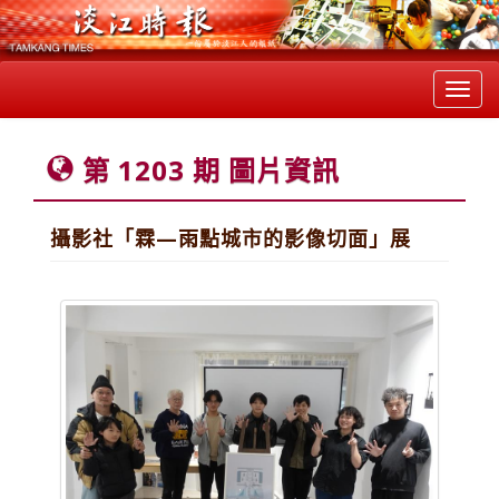
Toggl
navig
第 1203 期 圖片資訊
攝影社「霖—雨點城市的影像切面」展