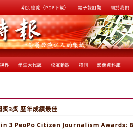
期別總覽（PDF下載）
電子報訂閱
關於我們
視界
學生大代誌
校友動態
特刊
影像資料庫
聞獎3獎 歷年成績最佳
n 3 PeoPo Citizen Journalism Awards: 