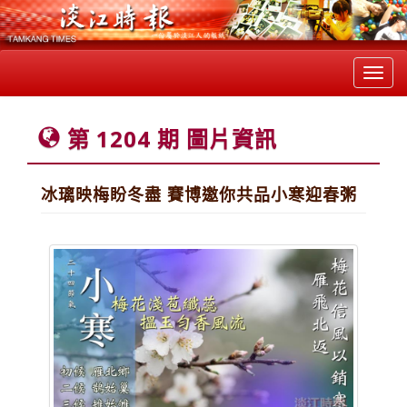
Toggl
navig
第 1204 期 圖片資訊
冰璃映梅盼冬盡 賽博邀你共品小寒迎春粥