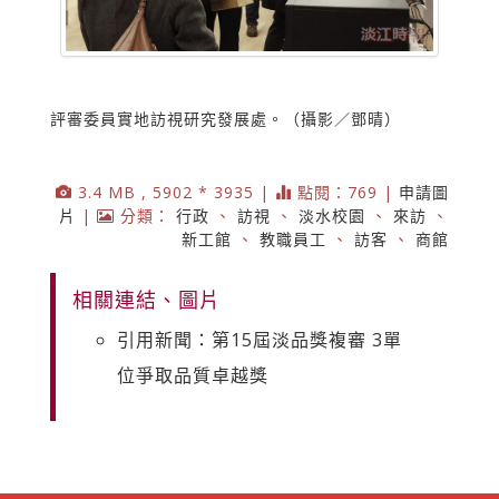
評審委員實地訪視研究發展處。（攝影／鄧晴）
3.4 MB , 5902 * 3935 |
點閱：769 |
申請圖
片
|
分類：
行政
、
訪視
、
淡水校園
、
來訪
、
新工館
、
教職員工
、
訪客
、
商館
相關連結、圖片
引用新聞：第15屆淡品獎複審 3單
位爭取品質卓越獎