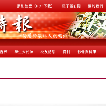
期別總覽（PDF下載）
電子報訂閱
關於我們
視界
學生大代誌
校友動態
特刊
影像資料庫