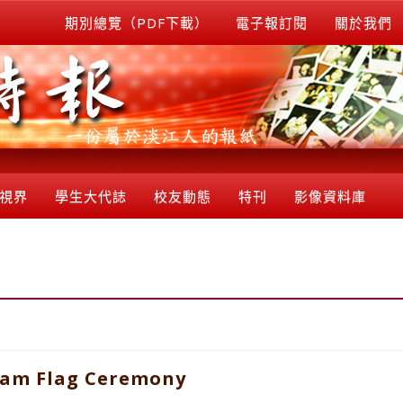
期別總覽（PDF下載）
電子報訂閱
關於我們
視界
學生大代誌
校友動態
特刊
影像資料庫
eam Flag Ceremony