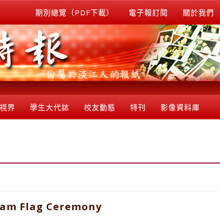
期別總覽（PDF下載）
電子報訂閱
關於我們
視界
學生大代誌
校友動態
特刊
影像資料庫
eam Flag Ceremony