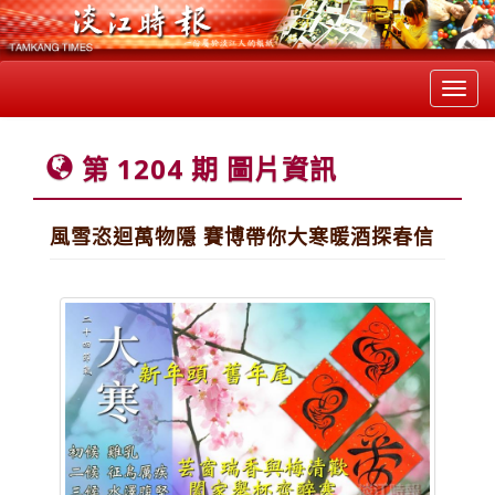
Toggl
navig
第 1204 期 圖片資訊
風雪恣迴萬物隱 賽博帶你大寒暖酒探春信