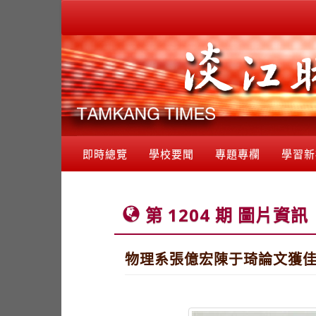
即時總覽
學校要聞
專題專欄
學習新
第 1204 期 圖片資訊
物理系張億宏陳于琦論文獲