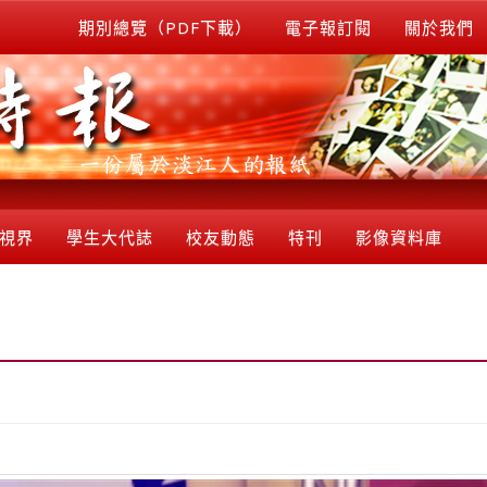
期別總覽（PDF下載）
電子報訂閱
關於我們
視界
學生大代誌
校友動態
特刊
影像資料庫