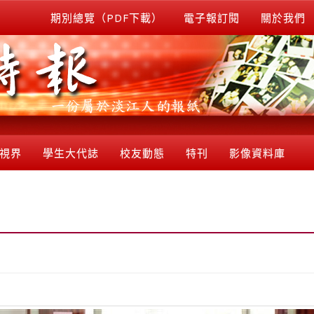
期別總覽（PDF下載）
電子報訂閱
關於我們
視界
學生大代誌
校友動態
特刊
影像資料庫