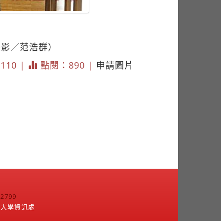
攝影／范浩群）
3110 |
點閱：890 |
申請圖片
799
江大學資訊處