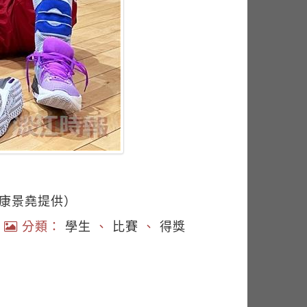
／康景堯提供）
|
分類：
學生
、
比賽
、
得獎