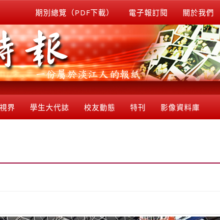
期別總覽（PDF下載）
電子報訂閱
關於我們
視界
學生大代誌
校友動態
特刊
影像資料庫