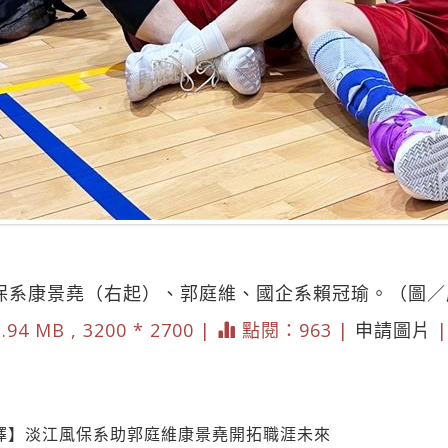
風保系康景堯（右起）、郭庭維、國企系賴冠瑜。（圖
.94 MB , 3200 * 2700 |
點閱：963 |
申請圖片
選擇】淡江風保系助郭庭維康景堯開拓職涯未來