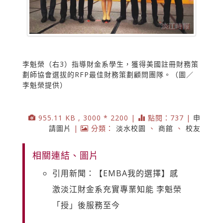
李魁榮（右3）指導財金系學生，獲得美國註冊財務策
劃師協會選拔的RFP最佳財務策劃顧問團隊。（圖／
李魁榮提供）
955.11 KB , 3000 * 2200 |
點閱：737 |
申
請圖片
|
分類：
淡水校園
、
商館
、
校友
相關連結、圖片
引用新聞：【EMBA我的選擇】感
激淡江財金系充實專業知能 李魁榮
「授」後服務至今