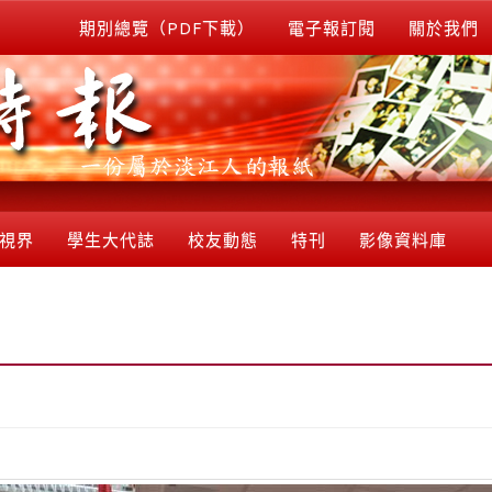
期別總覽（PDF下載）
電子報訂閱
關於我們
視界
學生大代誌
校友動態
特刊
影像資料庫