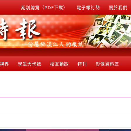
期別總覽（PDF下載）
電子報訂閱
關於我們
視界
學生大代誌
校友動態
特刊
影像資料庫