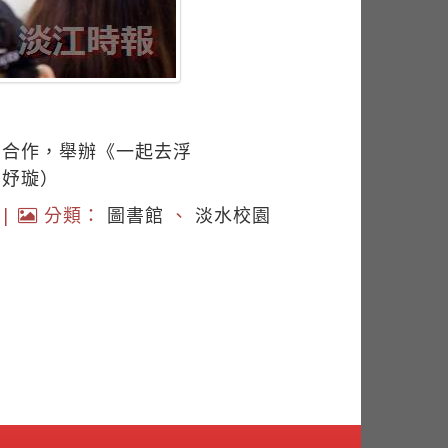
館合作，舉辦《一起去浮
詹妤璇）
|
分類：
圖書館
、
淡水校園