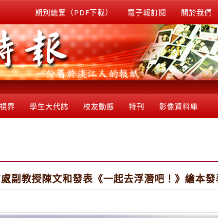
期別總覽（PDF下載）
電子報訂閱
關於我們
視界
學生大代誌
校友動態
特刊
影像資料庫
育處副教授陳文和發表《一起去浮潛吧！》繪本發