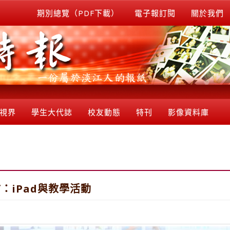
期別總覽（PDF下載）
電子報訂閱
關於我們
視界
學生大代誌
校友動態
特刊
影像資料庫
：iPad與教學活動