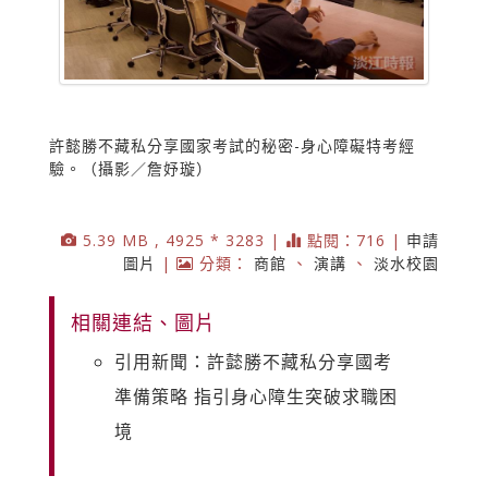
許懿勝不藏私分享國家考試的秘密-身心障礙特考經
驗。（攝影／詹妤璇）
5.39 MB , 4925 * 3283 |
點閱：716 |
申請
圖片
|
分類：
商館
、
演講
、
淡水校園
相關連結、圖片
引用新聞：許懿勝不藏私分享國考
準備策略 指引身心障生突破求職困
境