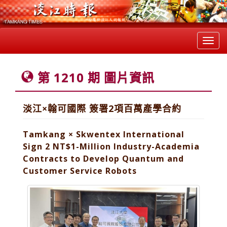
Toggl
navig
第 1210 期 圖片資訊
淡江×翰可國際 簽署2項百萬產學合約
Tamkang × Skwentex International
Sign 2 NT$1-Million Industry-Academia
Contracts to Develop Quantum and
Customer Service Robots