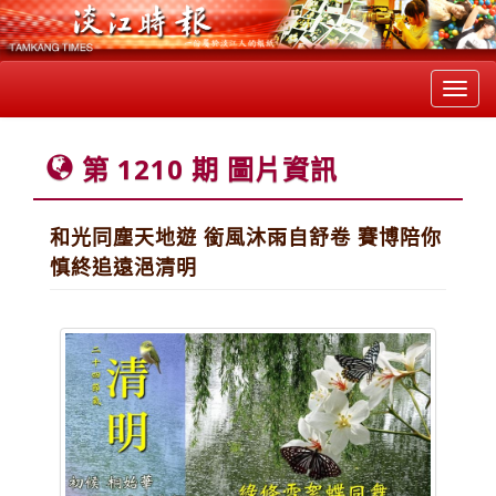
Toggl
navig
第 1210 期 圖片資訊
和光同塵天地遊 銜風沐雨自舒卷 賽博陪你
慎終追遠浥清明