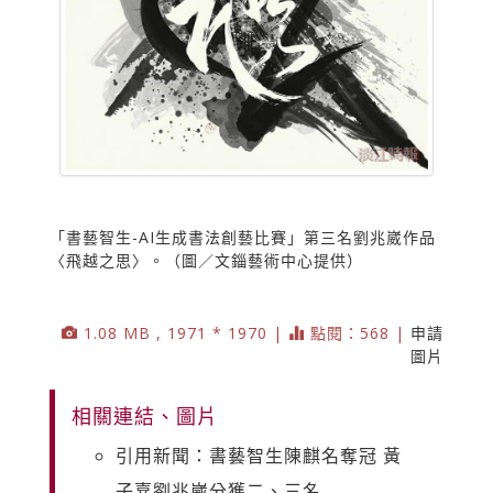
「書藝智生-AI生成書法創藝比賽」第三名劉兆崴作品
〈飛越之思〉。（圖／文錙藝術中心提供）
1.08 MB , 1971 * 1970 |
點閱：568 |
申請
圖片
相關連結、圖片
引用新聞：書藝智生陳麒名奪冠 黃
子嘉劉兆崴分獲二、三名