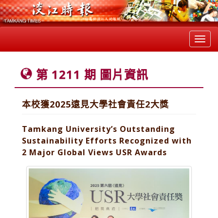
Toggl
navig
第 1211 期 圖片資訊
本校獲2025遠見大學社會責任2大獎
Tamkang University’s Outstanding
Sustainability Efforts Recognized with
2 Major Global Views USR Awards