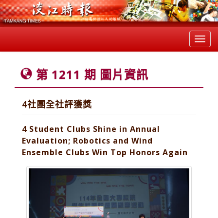
Toggl
navig
第 1211 期 圖片資訊
4社團全社評獲獎
4 Student Clubs Shine in Annual
Evaluation; Robotics and Wind
Ensemble Clubs Win Top Honors Again