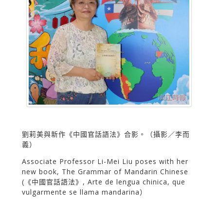
劉莉美與新作《中國官話語法》合影。（攝影／李而
義）
Associate Professor Li-Mei Liu poses with her
new book, The Grammar of Mandarin Chinese
(《中國官話語法》, Arte de lengua chinica, que
vulgarmente se llama mandarina）