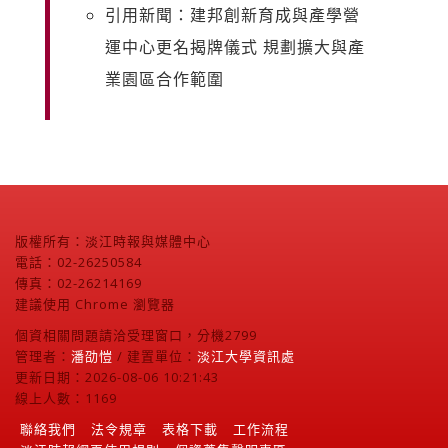
引用新聞：建邦創新育成與產學營
運中心更名揭牌儀式 規劃擴大與產
業園區合作範圍
版權所有：淡江時報與媒體中心
電話：02-26250584
傳真：02-26214169
建議使用 Chrome 瀏覽器
個資相關問題請洽受理窗口，分機2799
管理者：
潘劭愷
/ 建置單位：
淡江大學資訊處
更新日期：2026-08-06 10:21:43
線上人數：1169
聯絡我們
法令規章
表格下載
工作流程