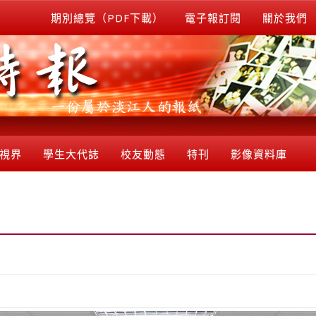
期別總覽（PDF下載）
電子報訂閱
關於我們
視界
學生大代誌
校友動態
特刊
影像資料庫