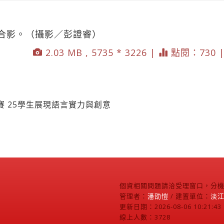
合影。（攝影／彭證睿）
2.03 MB , 5735 * 3226 |
點閱：730 
 25學生展現語言實力與創意
個資相關問題請洽受理窗口，分機2
管理者：
潘劭愷
/ 建置單位：
淡
更新日期：2026-08-06 10:21:43
線上人數：3728