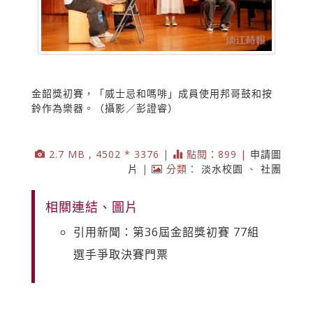
金韶獎初賽，「威士忌和嗎啡」成員使用邦哥鼓和按
鈴作為樂器。（攝影／彭證睿）
2.7 MB , 4502 * 3376 |
點閱：899 |
申請圖
片
|
分類：
淡水校園
、
社團
相關連結、圖片
引用新聞：第36屆金韶獎初賽 77組
選手爭取決賽門票