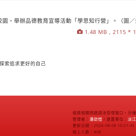
陽校園，舉辦品德教育宣導活動「學思知行營」。（圖
1.48 MB , 2115 * 
同探索追求更好的自己
個資相關問題請洽受理窗口，分機2
管理者：
潘劭愷
/ 建置單位：
淡
更新日期：2026-08-06 10:21:43
線上人數：808