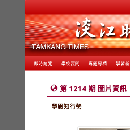
即時總覽
學校要聞
專題專欄
學習新
第 1214 期 圖片資訊
學思知行營