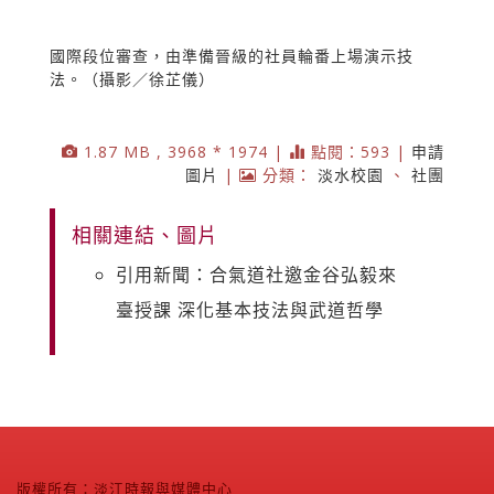
國際段位審查，由準備晉級的社員輪番上場演示技
法。（攝影／徐芷儀）
1.87 MB , 3968 * 1974 |
點閱：593 |
申請
圖片
|
分類：
淡水校園
、
社團
相關連結、圖片
引用新聞：合氣道社邀金谷弘毅來
臺授課 深化基本技法與武道哲學
版權所有：淡江時報與媒體中心